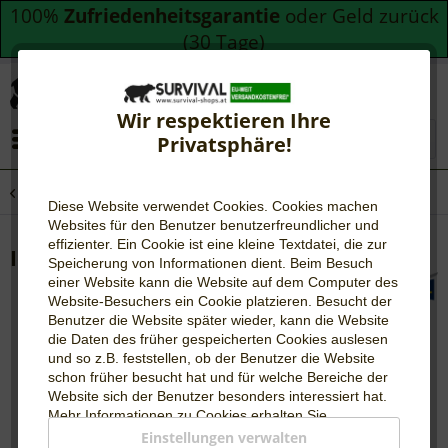
100%
Zufriedenheitsgarantie
oder Geld zurück
(30 Tage)
Wir respektieren Ihre
Menü
Privatsphäre!
Übersicht
Notfall-Kits
Diese Website verwendet Cookies. Cookies machen
Websites für den Benutzer be
nutzerfreundlicher und
effizienter. Ein Cookie ist eine kleine Textdatei, die zur
Ice & Go Bandage
Speicherung von Informationen dient. Beim Besuch
einer Website kann die Website auf dem Computer des
Website-Besuchers ein Cookie platzieren. Besucht der
Benutzer die Website später wieder, kann die Website
die Daten des früher gespeicherten Cookies auslesen
und so z.B. feststellen, ob der Benutzer die Website
schon früher besucht hat und für welche Bereiche der
Website sich der Benutzer besonders interessiert hat.
Mehr Informationen zu Cookies erhalten Sie
auf
WIKIPEDIA
.
Einstellungen verwalten