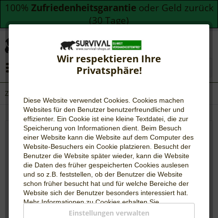
100%
Zufriedenheitsgarantie
oder Geld zurück
(30 Tage)
Wir respektieren Ihre
Menü
Privatsphäre!
Zelte & Matten
Diese Website verwendet Cookies. Cookies machen
Websites für den Benutzer be
nutzerfreundlicher und
effizienter. Ein Cookie ist eine kleine Textdatei, die zur
Speicherung von Informationen dient. Beim Besuch
einer Website kann die Website auf dem Computer des
Zelte für Camping und Survival im
Website-Besuchers ein Cookie platzieren. Besucht der
Outdoorbereich
Benutzer die Website später wieder, kann die Website
die Daten des früher gespeicherten Cookies auslesen
Wenn ein Ausflug ins Grüne und eine Übernachtung im
und so z.B. feststellen, ob der Benutzer die Website
schon früher besucht hat und für welche Bereiche der
freien geplant ist, darf ein passendes Zelt nicht fehlen.
Website sich der Benutzer besonders interessiert hat.
Zur Auswahl stehen die unterschiedlichsten Zelte. Egal
Mehr Informationen zu Cookies erhalten Sie
ob Campingwochenende,...
mehr erfahren »
auf
WIKIPEDIA
.
Einstellungen verwalten