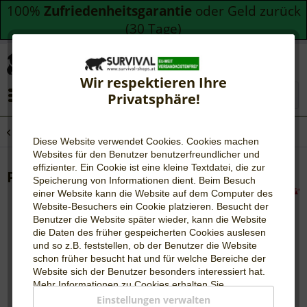
100%
Zufriedenheitsgarantie
oder Geld zurück
(30 Tage)
Wir respektieren Ihre
Menü
Privatsphäre!
Übersicht
Travellunch
Diese Website verwendet Cookies. Cookies machen
Websites für den Benutzer be
nutzerfreundlicher und
effizienter. Ein Cookie ist eine kleine Textdatei, die zur
Pasta "Carbonara" mit Schinken
Speicherung von Informationen dient. Beim Besuch
einer Website kann die Website auf dem Computer des
Website-Besuchers ein Cookie platzieren. Besucht der
Benutzer die Website später wieder, kann die Website
die Daten des früher gespeicherten Cookies auslesen
und so z.B. feststellen, ob der Benutzer die Website
schon früher besucht hat und für welche Bereiche der
Website sich der Benutzer besonders interessiert hat.
Mehr Informationen zu Cookies erhalten Sie
auf
WIKIPEDIA
.
Einstellungen verwalten