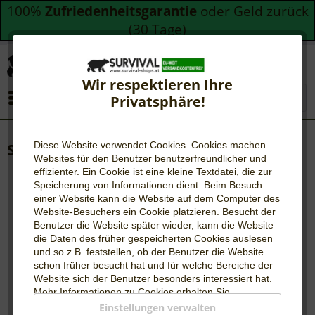
100%
Zufriedenheitsgarantie
oder Geld zurück
(30 Tage)
Wir respektieren Ihre
Menü
Privatsphäre!
Diese Website verwendet Cookies. Cookies machen
Schlafsack "Nepal"
Websites für den Benutzer be
nutzerfreundlicher und
effizienter. Ein Cookie ist eine kleine Textdatei, die zur
Speicherung von Informationen dient. Beim Besuch
einer Website kann die Website auf dem Computer des
Website-Besuchers ein Cookie platzieren. Besucht der
Benutzer die Website später wieder, kann die Website
die Daten des früher gespeicherten Cookies auslesen
und so z.B. feststellen, ob der Benutzer die Website
schon früher besucht hat und für welche Bereiche der
Website sich der Benutzer besonders interessiert hat.
Mehr Informationen zu Cookies erhalten Sie
auf
WIKIPEDIA
.
Einstellungen verwalten