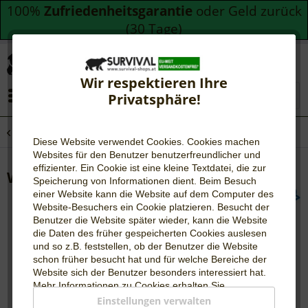
100%
Zufriedenheitsgarantie
oder Geld zurück
(30 Tage)
Wir respektieren Ihre
Menü
Privatsphäre!
Übersicht
Walther Pro Lampen
Diese Website verwendet Cookies. Cookies machen
Websites für den Benutzer be
nutzerfreundlicher und
effizienter. Ein Cookie ist eine kleine Textdatei, die zur
Walther PFC1r - 5000 Lumen
Speicherung von Informationen dient. Beim Besuch
einer Website kann die Website auf dem Computer des
Website-Besuchers ein Cookie platzieren. Besucht der
Benutzer die Website später wieder, kann die Website
die Daten des früher gespeicherten Cookies auslesen
und so z.B. feststellen, ob der Benutzer die Website
schon früher besucht hat und für welche Bereiche der
Website sich der Benutzer besonders interessiert hat.
Mehr Informationen zu Cookies erhalten Sie
auf
WIKIPEDIA
.
Einstellungen verwalten