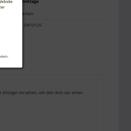
 ca. 10-20 Werktage
Website
zer
hen
Merken
SW10125
s
 Web-
iligen
ndern.
änkt
änglich
ner Einlage versehen, um den Arm vor einen