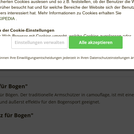
Lieferzeit
herten Cookies auslesen und so z.B. feststellen, ob der Benutzer die 
rüher besucht hat und für welche Bereiche der Website sich der Benut
rs interessiert hat. Mehr Informationen zu Cookies erhalten Sie
Vergleic
KIPEDIA
.
Artikel-Nr.:
 der Cookie-Einstellungen
r Web-Browser mit Cookies umgeht, welche Cookies zugelassen oder
hnt werden, kann der Benutzer in den Einstellungen des Web-Browser
Einstellungen verwalten
Alle akzeptieren
en. Wo genau sich diese Einstellungen befinden, hängt vom jeweiligen
 ab. Detailinformationen dazu können über die Hilfe-Funktion des jewe
önnen Ihre Einwilligungsentscheidungen jederzeit in Ihren Datenschutzeinstellungen ä
owsers aufgerufen werden. Wenn die Nutzung von Cookies eingeschr
ind unter Umständen nicht mehr alle Funktionen dieser Website vollumf
.
s auf unserer Website
für Bogen"
 Website verarbeitet folgende Cookies:
r Bögen. Der traditionelle Armschützer in camouflage, ist mit ei
edingt notwendige Cookies, um grundlegende Funktionen der Website
und äußerst effektiv für den Bogensport geeignet.
erzustellen.
tionale Cookies, um die Leistung der Webseite sicherzustellen.
z für Bogen"
formance-Cookies, um das Benutzererlebnis zu verbessern.
be-Cookies, um Werbekampagnen zu steuern.