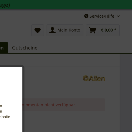
age)
Service/Hilfe
Mein Konto
€ 0,00 *
en
Gutscheine
r Artikel ist momentan nicht verfügbar.
er
ur
0 *
ebsite