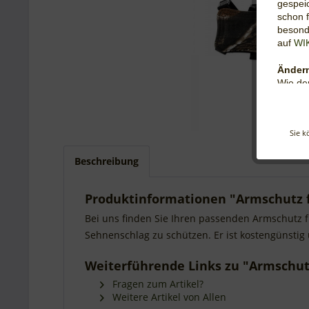
gespeic
schon f
besonde
auf
WI
Ändern
Wie de
abgele
festleg
Browser
Sie k
Web-Br
wird, s
Beschreibung
nutzbar
Cookie
Produktinformationen "Armschutz 
Unsere
Bei uns finden Sie Ihren passenden Armschutz fü
Unb
Sehnenschlag zu schützen. Er ist kostengünstig 
sich
Funk
Weiterführende Links zu "Armschut
Per
Wer
Fragen zum Artikel?
Weitere Artikel von Allen