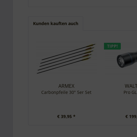
Kunden kauften auch
TIPP!
ARMEX
WAL
Carbonpfeile 30" 5er Set
Pro G
€ 39,95 *
€ 199