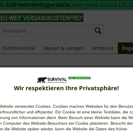
0%
Zufriedenheitsgarantie
oder Geld zurück (30 T
Outdoorküche
Messer & Lampen
Armbrust
Bog
Wir respektieren Ihre Privatsphäre!
Diese
Website verwendet Cookies. Cookies machen Websites für den Benutz
rfreundlicher und effizienter. Ein Cookie ist eine kleine Textdatei, die z
€ 14,9
erung von Informationen dient. Beim Besuch einer Website kann die W
m Computer des Website-Besuchers ein Cookie platzieren. Besucht der
inkl. MwSt.
r die Website später wieder, kann die Website die Daten des früher