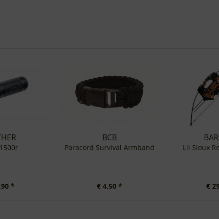
THER
BCB
BAR
L1500r
Paracord Survival Armband
Lil Sioux 
,90 *
€ 4,50 *
€ 2