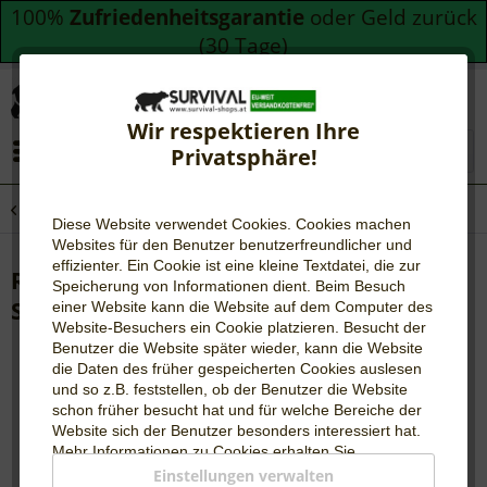
100%
Zufriedenheitsgarantie
oder Geld zurück
(30 Tage)
Wir respektieren Ihre
Menü
Privatsphäre!
Übersicht
Dosenbrot & Aufstriche
Diese Website verwendet Cookies. Cookies machen
Websites für den Benutzer be
nutzerfreundlicher und
effizienter. Ein Cookie ist eine kleine Textdatei, die zur
Roggenmischbrot | 12 Dosen | READY-2-
Speicherung von Informationen dient. Beim Besuch
SURVIVE
einer Website kann die Website auf dem Computer des
Website-Besuchers ein Cookie platzieren. Besucht der
Benutzer die Website später wieder, kann die Website
die Daten des früher gespeicherten Cookies auslesen
und so z.B. feststellen, ob der Benutzer die Website
schon früher besucht hat und für welche Bereiche der
Website sich der Benutzer besonders interessiert hat.
Mehr Informationen zu Cookies erhalten Sie
auf
WIKIPEDIA
.
Einstellungen verwalten