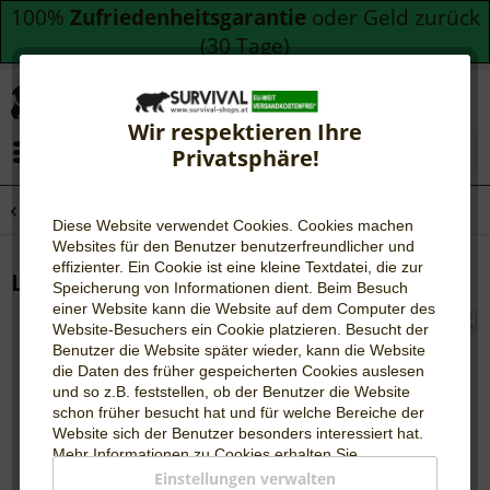
100%
Zufriedenheitsgarantie
oder Geld zurück
(30 Tage)
Wir respektieren Ihre
Menü
Privatsphäre!
Übersicht
Lunchtime
Diese Website verwendet Cookies. Cookies machen
Websites für den Benutzer be
nutzerfreundlicher und
effizienter. Ein Cookie ist eine kleine Textdatei, die zur
Lunchtime Outdoor Paket 10 Tage
Speicherung von Informationen dient. Beim Besuch
einer Website kann die Website auf dem Computer des
Website-Besuchers ein Cookie platzieren. Besucht der
Benutzer die Website später wieder, kann die Website
die Daten des früher gespeicherten Cookies auslesen
und so z.B. feststellen, ob der Benutzer die Website
schon früher besucht hat und für welche Bereiche der
Website sich der Benutzer besonders interessiert hat.
Mehr Informationen zu Cookies erhalten Sie
auf
WIKIPEDIA
.
Einstellungen verwalten