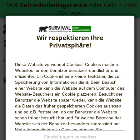
100%
Zufriedenheitsgarantie
oder Geld zurück
(30 Tage)
Wir respektieren Ihre
Menü
Privatsphäre!
Übersicht
Outdoorküche
Diese Website verwendet Cookies. Cookies machen
Websites für den Benutzer be
nutzerfreundlicher und
effizienter. Ein Cookie ist eine kleine Textdatei, die zur
BioLite Kettle Pot
Speicherung von Informationen dient. Beim Besuch
einer Website kann die Website auf dem Computer des
Website-Besuchers ein Cookie platzieren. Besucht der
Benutzer die Website später wieder, kann die Website
die Daten des früher gespeicherten Cookies auslesen
und so z.B. feststellen, ob der Benutzer die Website
schon früher besucht hat und für welche Bereiche der
Website sich der Benutzer besonders interessiert hat.
Mehr Informationen zu Cookies erhalten Sie
auf
WIKIPEDIA
.
Einstellungen verwalten