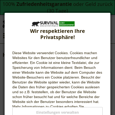
100%
Zufriedenheitsgarantie
oder Geld zurück
(30 Tage)
Wir respektieren Ihre
Menü
Privatsphäre!
Diese Website verwendet Cookies. Cookies machen
Hawke Spektiv Vantage 24-72x70
Websites für den Benutzer be
nutzerfreundlicher und
effizienter. Ein Cookie ist eine kleine Textdatei, die zur
Speicherung von Informationen dient. Beim Besuch
einer Website kann die Website auf dem Computer des
Website-Besuchers ein Cookie platzieren. Besucht der
Benutzer die Website später wieder, kann die Website
die Daten des früher gespeicherten Cookies auslesen
und so z.B. feststellen, ob der Benutzer die Website
schon früher besucht hat und für welche Bereiche der
Website sich der Benutzer besonders interessiert hat.
Mehr Informationen zu Cookies erhalten Sie
auf
WIKIPEDIA
.
Einstellungen verwalten