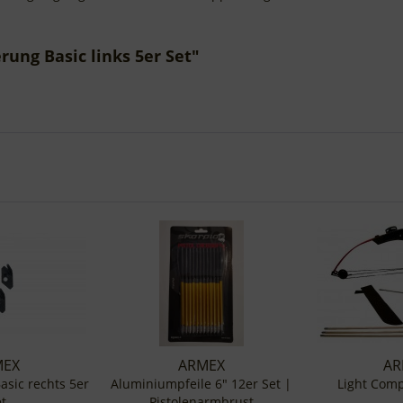
rung Basic links 5er Set"
MEX
ARMEX
AR
asic rechts 5er
Aluminiumpfeile 6" 12er Set |
Light Com
t
Pistolenarmbrust