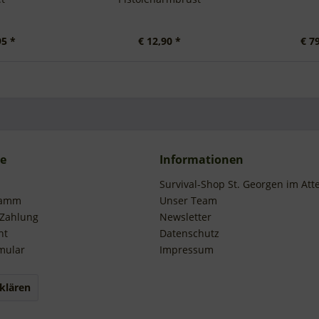
95 *
€ 12,90 *
€ 7
ce
Informationen
Survival-Shop St. Georgen im Att
ramm
Unser Team
 Zahlung
Newsletter
ht
Datenschutz
mular
Impressum
klären