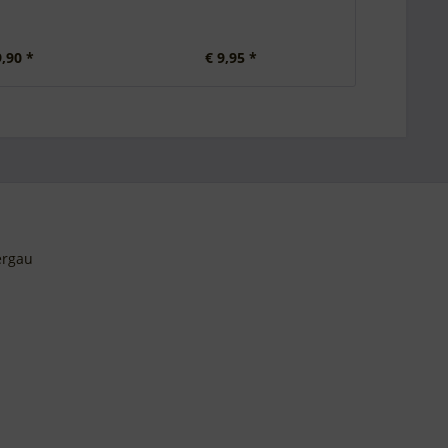
9,90 *
€ 9,95 *
ergau