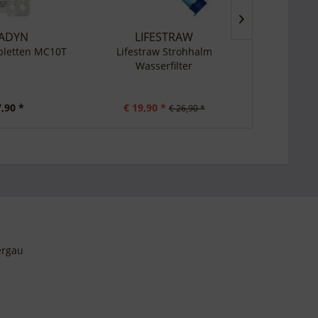
ADYN
LIFESTRAW
R
bletten MC10T
Lifestraw Strohhalm
Sturmstreich
Wasserfilter
7,90 *
€ 19,90 *
€ 
€ 26,90 *
ergau