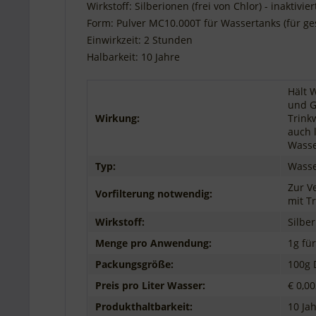
Unsere
Wirkstoff: Silberionen (frei von Chlor) - inaktivie
Form: Pulver MC10.000T für Wassertanks (für ges
Unb
Einwirkzeit: 2 Stunden
sich
Funk
Halbarkeit: 10 Jahre
Per
Wer
Hält 
und G
Wirkung:
Trink
auch 
Wasse
Typ:
Wasse
Zur V
Vorfilterung notwendig:
mit T
Wirkstoff:
Silber
Menge pro Anwendung:
1g fü
Packungsgröße:
100g 
Preis pro Liter Wasser:
€ 0,0
Produkthaltbarkeit:
10 Ja