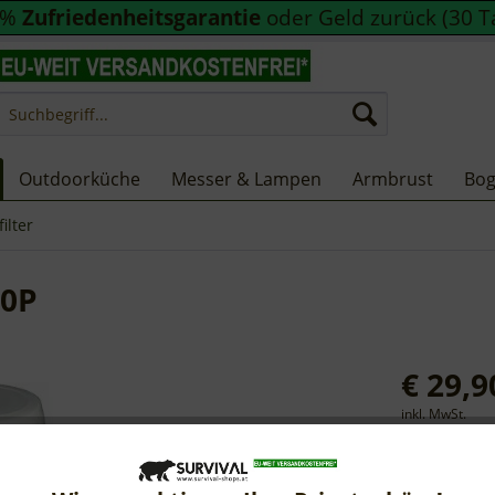
0%
Zufriedenheitsgarantie
oder Geld zurück (30 T
Outdoorküche
Messer & Lampen
Armbrust
Bo
ilter
00P
€ 29,9
inkl. MwSt.
Sofort ver