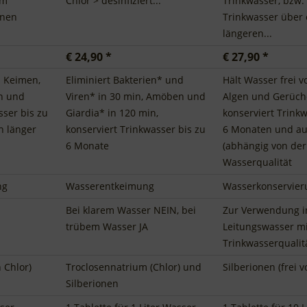
um
Chlor > desinfiziert...
Trinkwasser, bzw
inen
Trinkwasser über 
längeren...
€ 24,90 *
€ 27,90 *
n Keimen,
Eliminiert Bakterien* und
Hält Wasser frei 
n und
Viren* in 30 min, Amöben und
Algen und Gerüc
sser bis zu
Giardia* in 120 min,
konserviert Trinkw
h länger
konserviert Trinkwasser bis zu
6 Monaten und au
6 Monate
(abhängig von der
Wasserqualität
ng
Wasserentkeimung
Wasserkonservier
Bei klarem Wasser NEIN, bei
Zur Verwendung i
trübem Wasser JA
Leitungswasser mi
Trinkwasserqualit
n Chlor)
Troclosennatrium (Chlor) und
Silberionen (frei v
Silberionen