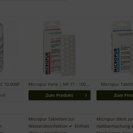
C 10.000P
Micropur Forte | MF 1T - 100 Stk.
Micropur Table
kel
Zum Produkt
Zum Pro
Micropur Tabletten zur
Micropur dient zu
n
Wasserdesinfektion ✔ Enthält
Haltbarmachung 