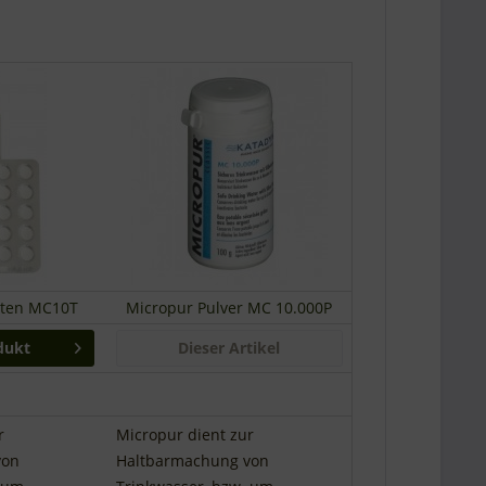
tten MC10T
Micropur Pulver MC 10.000P
dukt
Dieser Artikel
r
Micropur dient zur
von
Haltbarmachung von