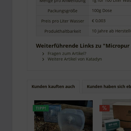
1g für 100 Liter Wa
Menge pro Anwendung
100g Dose
Packungsgröße
€ 0,003
Preis pro Liter Wasser
10 Jahre ab Herste
Produkthaltbarkeit
Weiterführende Links zu "Micropur 
Fragen zum Artikel?
Weitere Artikel von Katadyn
Kunden kauften auch
Kunden haben sich eb
TIPP!