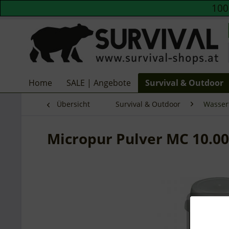
10
Home
SALE | Angebote
Survival & Outdoor
Übersicht
Survival & Outdoor
Wasserf
Micropur Pulver MC 10.0