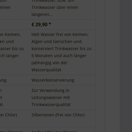
. um
Trinkwasser, bzw. um
einen
Trinkwasser über einen
längeren...
€ 29,90 *
von Keimen,
Hält Wasser frei von Keimen,
hen und
Algen und Gerüchen und
asser bis zu
konserviert Trinkwasser bis zu
ch länger
6 Monaten und auch länger
(abhängig von der
Wasserqualität
ung
Wasserkonservierung
n
Zur Verwendung in
t
Leitungswasser mit
ät
Trinkwasserqualität
on Chlor)
Silberionen (frei von Chlor)