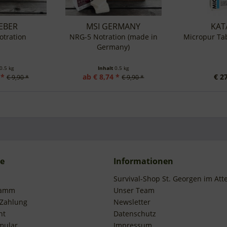
IEBER
MSI GERMANY
KAT
otration
NRG-5 Notration (made in
Micropur Ta
Germany)
0.5 kg
Inhalt
0.5 kg
 *
ab € 8,74 *
€ 2
€ 9,90 *
€ 9,90 *
ce
Informationen
Survival-Shop St. Georgen im Att
ramm
Unser Team
 Zahlung
Newsletter
ht
Datenschutz
mular
Impressum