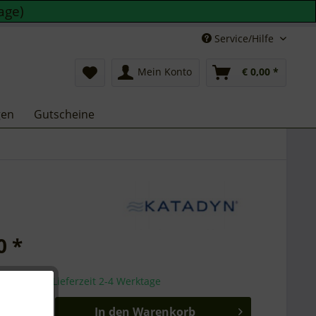
age)
Service/Hilfe
Mein Konto
€ 0,00 *
gen
Gutscheine
0 *
sandfertig, Lieferzeit 2-4 Werktage
In den
Warenkorb