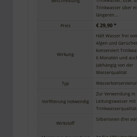
Trinkwasser, bzw. 
Beschreibung
Trinkwasser über e
längeren...
€ 29,90 *
Preis
Hält Wasser frei vo
Algen und Gerüche
konserviert Trinkwa
Wirkung
6 Monaten und auc
(abhängig von der
Wasserqualität
Wasserkonservieru
Typ
Zur Verwendung in
Leitungswasser mit
Vorfilterung notwendig
Trinkwasserqualität
Silberionen (frei vo
Wirkstoff