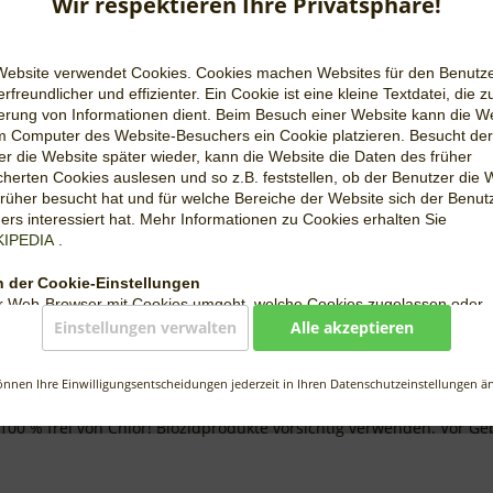
Wir respektieren Ihre Privatsphäre!
Vergleic
Website verwendet Cookies. Cookies machen Websites für den Benutz
Artikel-Nr.:
rfreundlicher und effizienter. Ein Cookie ist eine kleine Textdatei, die z
Filtermenge
erung von Informationen dient. Beim Besuch einer Website kann die W
Mindestens 
m Computer des Website-Besuchers ein Cookie platzieren. Besucht der
bis:
r die Website später wieder, kann die Website die Daten des früher
herten Cookies auslesen und so z.B. feststellen, ob der Benutzer die 
rüher besucht hat und für welche Bereiche der Website sich der Benut
rs interessiert hat. Mehr Informationen zu Cookies erhalten Sie
KIPEDIA
.
 der Cookie-Einstellungen
r Web-Browser mit Cookies umgeht, welche Cookies zugelassen oder
lver MC 10.000P"
hnt werden, kann der Benutzer in den Einstellungen des Web-Browser
Einstellungen verwalten
Alle akzeptieren
en. Wo genau sich diese Einstellungen befinden, hängt vom jeweiligen
ser, bzw. um Trinkwasser über einen längeren Zeitraum lagerfähi
 ab. Detailinformationen dazu können über die Hilfe-Funktion des jewe
t Trinkwasser bis zu 6 Monaten aber auch länger (abhängig von d
önnen Ihre Einwilligungsentscheidungen jederzeit in Ihren Datenschutzeinstellungen ä
owsers aufgerufen werden. Wenn die Nutzung von Cookies eingeschr
 die Haltbarkeit um weitere 6 Monate verlängert werden. Die Wirk
ind unter Umständen nicht mehr alle Funktionen dieser Website vollumf
00 % frei von Chlor! Biozidprodukte vorsichtig verwenden. Vor Geb
.
s auf unserer Website