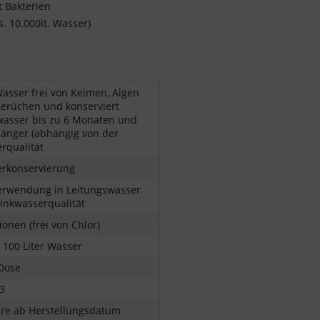
 Website verarbeitet folgende Cookies:
rt Bakterien
. 10.000lt. Wasser)
edingt notwendige Cookies, um grundlegende Funktionen der Website
erzustellen.
tionale Cookies, um die Leistung der Webseite sicherzustellen.
formance-Cookies, um das Benutzererlebnis zu verbessern.
be-Cookies, um Werbekampagnen zu steuern.
Wasser frei von Keimen, Algen
erüchen und konserviert
wasser bis zu 6 Monaten und
länger (abhängig von der
rqualität
rkonservierung
erwendung in Leitungswasser
rinkwasserqualität
ionen (frei von Chlor)
r 100 Liter Wasser
Dose
03
hre ab Herstellungsdatum