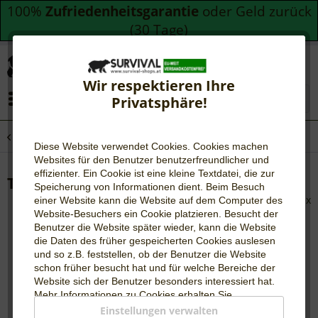
100%
Zufriedenheitsgarantie
oder Geld zurück
(30 Tage)
Wir respektieren Ihre
Menü
Privatsphäre!
Übersicht
Bogen
Diese Website verwendet Cookies. Cookies machen
Websites für den Benutzer be
nutzerfreundlicher und
effizienter. Ein Cookie ist eine kleine Textdatei, die zur
Target Pins
Speicherung von Informationen dient. Beim Besuch
einer Website kann die Website auf dem Computer des
Website-Besuchers ein Cookie platzieren. Besucht der
Benutzer die Website später wieder, kann die Website
die Daten des früher gespeicherten Cookies auslesen
und so z.B. feststellen, ob der Benutzer die Website
schon früher besucht hat und für welche Bereiche der
Website sich der Benutzer besonders interessiert hat.
Mehr Informationen zu Cookies erhalten Sie
auf
WIKIPEDIA
.
Einstellungen verwalten